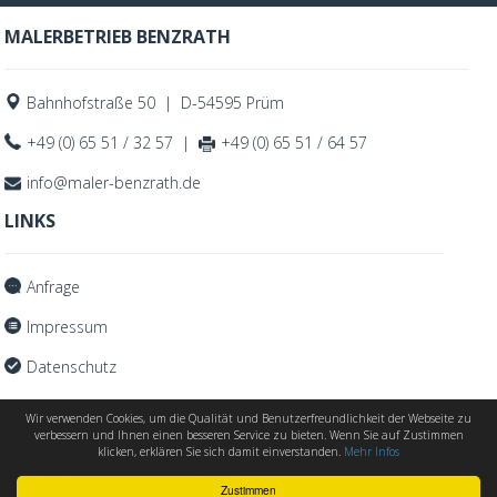
MALERBETRIEB BENZRATH
Bahnhofstraße 50 | D-54595 Prüm
+49 (0) 65 51 / 32 57 |
+49 (0) 65 51 / 64 57
info@maler-benzrath.de
LINKS
Anfrage
Impressum
Datenschutz
Wir verwenden Cookies, um die Qualität und Benutzerfreundlichkeit der Webseite zu
verbessern und Ihnen einen besseren Service zu bieten. Wenn Sie auf Zustimmen
klicken, erklären Sie sich damit einverstanden.
Mehr Infos
© 2019 | Malerbetrieb Benzrath
Zustimmen